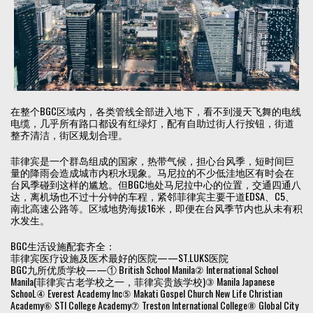
在整个BGC区域内，各类管线全部进入地下，看不到漫天飞舞的电线
电缆，几乎所有路口都设有红绿灯，配有自助过街人行按钮，街道
整齐清洁，街区规划合理。
菲律宾是一个群岛组成的国家，热带气候，担心台风季，短时间巨
量的降雨会造成城市内积水现象。马尼拉的不少低洼地区有时会在
台风季碰到这样的尴尬。但BGC地处马尼拉中心的位置，交通四通八
达，离机场也不过十分钟的车程，紧邻菲律宾主要干道EDSA、C5、
南北高速公路等。区域地势海拔16米，即便在台风季节内也从未有积
水发生。
BGC生活设施配套齐全：
菲律宾医疗设施及医术最好的医院——ST.LUKS医院
BGC九所优质学校——① British School Manila② International School
Manila(菲律宾古老学校之一，菲律宾贵族学校)③ Manila Japanese
SchooL④ Everest Academy Inc⑤ Makati Gospel Church New Life Christian
Academy⑥ STI College Academy⑦ Treston International College⑧ Global City