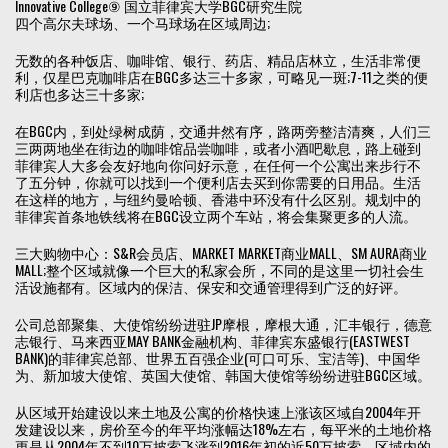
Innovative College⑨ 国立菲律宾大学BGC研究生院
四个高尔夫球场、一个马球场在区域周边;
无数的各种饭店、咖啡馆、银行、药店、精品店林立，生活非常便
利，仅星巴克咖啡店在BGC多达三十多家，可略见一斑;7-11之类的便
利店也多达三十多家;
在BGC内，到处绿树成荫，交通井然有序，路两旁整洁清爽，人们三
三两两地坐在街边的咖啡馆品尝咖啡，或者小酒吧歇息，路上碰到
菲律宾人大多会友好地向你问好示意，在任何一个公寓出来步行不
了五分钟，你就可以找到一个便利店去买到你需要的日用品。生活
在这样的地方，与纽约曼哈顿、香港中环没有什么区别。规划中的
菲律宾首条地铁线将在BGC设立两个车站，将会集聚更多的人流。
三大购物中心：S&R会员店、MARKET MARKET商业MALL、SM AURA商业
MALL;整个区域就像一个巨大的私家会所，不同的是这里一切社会生
活设施都有。区域内的保洁、保安和交通管理得到广泛的好评。
公司总部聚集、大使馆纷纷进驻JP摩根，摩根大通，汇丰银行，德意
志银行、马来西亚MAY BANK金融机构、菲律宾东盛银行(EASTWEST
BANK)的菲律宾总部、世界五百强企业(可口可乐、宝洁等)、中国华
为、新加坡大使馆、英国大使馆、韩国大使馆等纷纷进驻BGC区域。
从区域开始建设以来土地及公寓的价格快速上涨该区域自2004年开
发建设以来，房价至今的年平均涨幅达18%左右，每平米的土地价格
更是从2004年不到10万披索飞涨到2016年初的近50万披索。区域内的