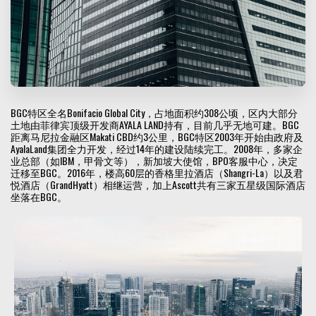
BGC特区全名Bonifacio Global City，占地面积约308公顷，区内大部分
土地由菲律宾顶级开发商AYALA LAND持有，目前几乎无地可建。BGC
距离马尼拉金融区Makati CBD约3公里，BGC特区2003年开始由政府及
AyalaLand集团全力开发，经过14年的建设陆续完工。2008年，多家企
业总部（如IBM，甲骨文等），新加坡大使馆，BPO客服中心，决定
迁移至BGC。2016年，楼高60层的香格里拉酒店（Shangri-La）以及君
悦酒店（GrandHyatt）相继运营，加上Ascott共有三家五星级国际酒店
坐落在BGC。