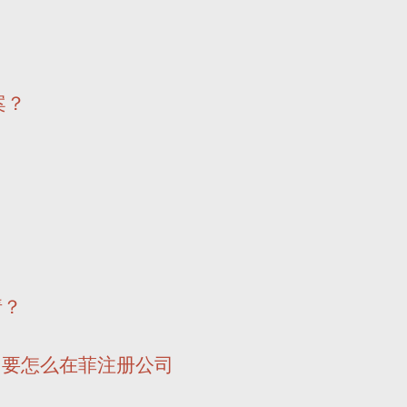
案？
请？
适 要怎么在菲注册公司