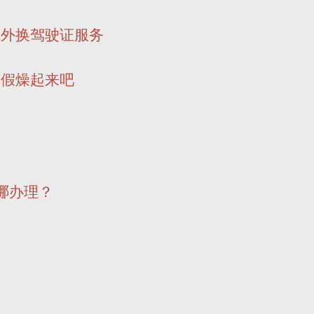
境外换驾驶证服务
暑假燥起来吧
在哪办理？