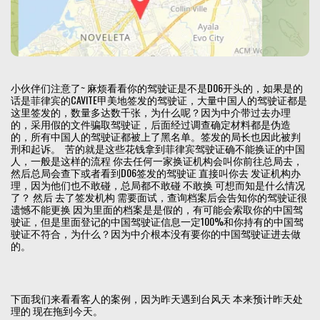
小伙伴们注意了~ 麻烦看看你的驾驶证是不是D06开头的，如果是的
话是菲律宾的CAVITE甲美地签发的驾驶证，大量中国人的驾驶证都是
这里签发的，数量多达数千张，为什么呢？因为中介带过去办理
的，采用假的文件骗取驾驶证，后面经过调查确定材料都是伪造
的，所有中国人的驾驶证都被上了黑名单。签发的局长也因此被判
刑和起诉。 苦的就是这些花钱拿到菲律宾驾驶证确不能换证的中国
人，一般是这样的流程 你去任何一家换证机构会叫你前往总局去，
然后总局会查下或者看到D06签发的驾驶证 直接叫你去 发证机构办
理，因为他们也不敢碰，总局都不敢碰 不敢换 可想而知是什么情况
了？ 然后 去了签发机构 需要面试，查询档案后会告知你的驾驶证很
遗憾不能更换 因为里面的档案是是假的，有可能会索取你的中国驾
驶证，但是里面登记的中国驾驶证信息一定100%和你持有的中国驾
驶证不符合，为什么？因为中介根本没有要你的中国驾驶证进去做
的。
下面我们来看看客人的案例，因为昨天遇到台风天 本来预计昨天处
理的 现在拖到今天。