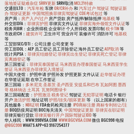
落地签证疑难杂症
SRRV更新
SRRV取消
MCL21特赦
交通部LTO：
汽车年检
车牌
OR/CR补办
和
汽车过户
驾驶证
驾驶证新
办
驾驶证更新
中国驾照换菲律宾驾驶证
CDE考试包过
等
房产局：
房产入户/过户
房产贷款 房产抵押/解除抵押
地基税
等
外交部DFA：
菲律宾护照
菲律宾文件认证
菲律宾海外领馆文件认证
等
税务局BIR：企业所得税 企业审计 个人所得税 发票印制
税卡TIN
等
市政府CH：
建筑许可
卫生许可 营业许可 装修许可 消防许可
地基税
等
工贸部SEC/DTI：公司注册 公司变更 等
劳工部DOL：AEP 员工登记 员工开除登记 海外员工登记
AEP取消
等
统计局PSA：
菲律宾结婚登记
菲律宾出生登记
菲律宾死亡登记
菲律
宾离婚登记
等
第三国签证：
菲律宾泰国签证
马来西亚办理泰国签证
马来西亚学生
签证
马来西亚办菲律宾入境签证
中国大使馆：护照申请 护照补发 护照更新 文件认证
赴华签证办理
在华签证延期 在华工作签证
第三国籍：
多米尼克
圣基茨
圣卢西亚
安提瓜和巴布
瓦如阿图
墨西
哥
格林纳达
土耳其
瓦努阿图绿卡
第三国籍配套：
护照激活
税务登记
驾驶证
无犯罪证明
电话卡 银行
开户
激活护照
地址证明
护照/挂失/损坏更新
等 （以上国家的都有）
其他服务：
NBI证明
FDA食药检局注册
IPO商标注册
商标专利转让/注
册
BOQ防疫局证明 BOC海关清关
中国驾驶证更新
菲律宾在职证明
菲律宾银行贷款
菲律宾银行开户
国际驾驶证IDD
等
华人移民：WWW.998VISA.COM
WWW.BGCVISA.COM
微信 BGC998 电报
@BGC998
WHAT'S APP+63 9167254377