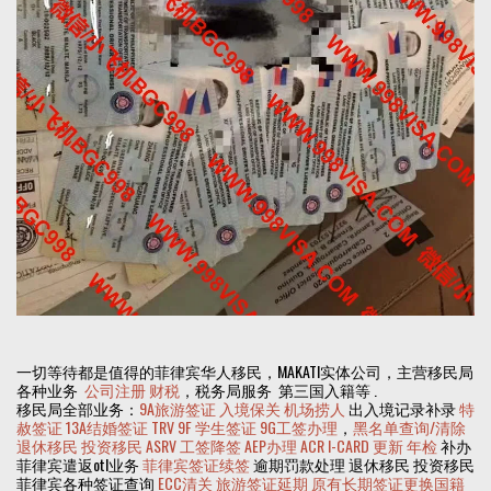
一切等待都是值得的菲律宾华人移民，MAKATI实体公司，主营移民局
各种业务
公司注册
财税
，税务局服务 第三国入籍等 .
移民局全部业务：
9A旅游签证
入境保关
机场捞人
出入境记录补录
特
赦签证
13A结婚签证
TRV
9F 学生签证
9G工签办理
，
黑名单查询/清除
退休移民
投资移民
ASRV
工签降签
AEP办理
ACR I-CARD 更新
年检
补办
菲律宾遣返otl业务
菲律宾签证续签
逾期罚款处理 退休移民 投资移民
菲律宾各种签证查询
ECC清关
旅游签证延期
原有长期签证更换国籍