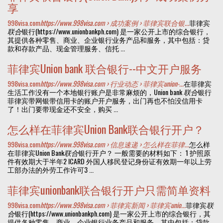
享
998visa.com
https://www.998visa.com › 成功案例 › 菲律宾联合银...
菲律宾
联合
银行(https://www.unionbankph.com) 是一家公开上市的综合银行，
其提供各种零售、商业、企业银行业务产品和服务，其中包括：贷
款和存款产品、现金管理服务、信托 ...
菲律宾Union bank 联合银行--中文开户服务
998visa.com
https://www.998visa.com › 行业动态 › 菲律宾union-...
在菲律宾
生活工作没有一个本地银行账户是非常麻烦的，Union bank
联合
银行
菲律宾带网银带信用卡的账户开户服务，出门再也不怕没信用卡
了！出门要带现金还不安全，购买 ...
怎么样在菲律宾Union Bank联合银行开户？
998visa.com
https://www.998visa.com › 信息速递 › 怎么样在菲律...
怎么样
在菲律宾Union Bank
联合
银行开户？ 一般需要的材料如下： 1 护照原
件有效期大于半年2 ICARD 外国人移民登记身份证有效期一年以上劳
工部办法的外劳工作许可3 ...
菲律宾unionbank联合银行开户只需简单资料
998visa.com
https://www.998visa.com › 菲律宾新闻 › 菲律宾unio...
菲律宾
联
合
银行(https://www.unionbankph.com) 是一家公开上市的综合银行，其
提供各种零售、商业、企业银行业务产品和服务，其中包括：贷款