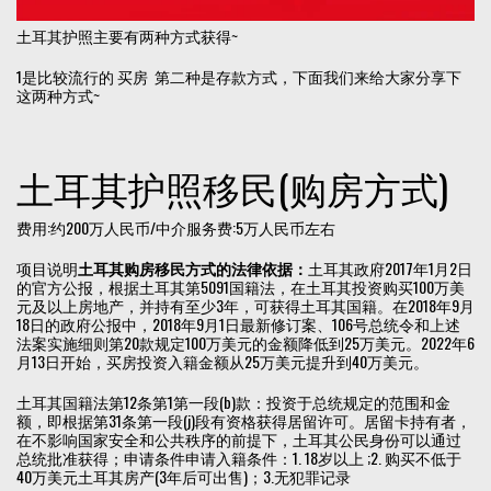
土耳其护照主要有两种方式获得~
1是比较流行的 买房 第二种是存款方式，下面我们来给大家分享下
这两种方式~
土耳其护照移民(购房方式)
费用:约200万人民币/中介服务费:5万人民币左右
项目说明
土耳其购房移民方式的法律依据：
土耳其政府2017年1月2日
的官方公报，根据土耳其第5091国籍法，在土耳其投资购买100万美
元及以上房地产，并持有至少3年，可获得土耳其国籍。在2018年9月
18日的政府公报中，2018年9月1日最新修订案、106号总统令和上述
法案实施细则第20款规定100万美元的金额降低到25万美元。2022年6
月13日开始，买房投资入籍金额从25万美元提升到40万美元。
土耳其国籍法第12条第1第一段(b)款：投资于总统规定的范围和金
额，即根据第31条第一段(j)段有资格获得居留许可。居留卡持有者，
在不影响国家安全和公共秩序的前提下，土耳其公民身份可以通过
总统批准获得；申请条件申请入籍条件：1. 18岁以上 ;2. 购买不低于
40万美元土耳其房产(3年后可出售)；3.无犯罪记录