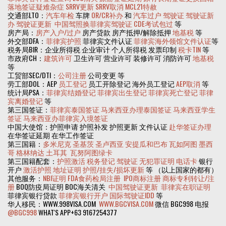
落地签证疑难杂症
SRRV更新
SRRV取消
MCL21特赦
交通部LTO：
汽车年检
车牌
OR/CR补办
和
汽车过户
驾驶证
驾驶证新
办
驾驶证更新
中国驾照换菲律宾驾驶证
CDE考试包过
等
房产局：
房产入户/过户
房产贷款 房产抵押/解除抵押
地基税
等
外交部DFA：
菲律宾护照
菲律宾文件认证
菲律宾海外领馆文件认证
等
税务局BIR：企业所得税 企业审计 个人所得税 发票印制
税卡TIN
等
市政府CH：
建筑许可
卫生许可 营业许可 装修许可 消防许可
地基税
等
工贸部SEC/DTI：
公司注册
公司变更 等
劳工部DOL：AEP
员工登记
员工开除登记 海外员工登记
AEP取消
等
统计局PSA：
菲律宾结婚登记
菲律宾出生登记
菲律宾死亡登记
菲律
宾离婚登记
等
第三国签证：
菲律宾泰国签证
马来西亚办理泰国签证
马来西亚学生
签证
马来西亚办菲律宾入境签证
中国大使馆：护照申请 护照补发 护照更新 文件认证
赴华签证办理
在华签证延期 在华工作签证
第三国籍：
多米尼克
圣基茨
圣卢西亚
安提瓜和巴布
瓦如阿图
墨西
哥
格林纳达
土耳其
瓦努阿图绿卡
第三国籍配套：
护照激活
税务登记
驾驶证
无犯罪证明
电话卡
银行
开户
激活护照
地址证明
护照/挂失/损坏更新
等 （以上国家的都有）
其他服务：
NBI证明
FDA食药检局注册
IPO商标注册
商标专利转让/注
册
BOQ防疫局证明 BOC海关清关
中国驾驶证更新
菲律宾在职证明
菲律宾银行贷款
菲律宾银行开户
国际驾驶证IDD
等
华人移民：WWW.998VISA.COM
WWW.BGCVISA.COM
微信 BGC998 电报
@BGC998
WHAT'S APP+63 9167254377