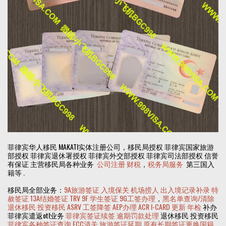
菲律宾华人移民 MAKATI实体注册公司，移民局授权 菲律宾国家旅游
部授权 菲律宾退休署授权 菲律宾外交部授权 菲律宾司法部授权 信誉
有保证 主营移民局各种业务
公司注册
财税
，
税务局服务
第三国入
籍等 .
移民局全部业务：
9A旅游签证
入境保关
机场捞人
出入境记录补录
特
赦签证
13A结婚签证
TRV
9F 学生签证
9G工签办理
，
黑名单查询/清除
退休移民
投资移民
ASRV
工签降签
AEP办理
ACR I-CARD 更新
年检
补办
菲律宾遣返otl业务
菲律宾签证续签
逾期罚款处理
退休移民 投资移民
菲律宾各种签证查询
ECC清关
旅游签证延期
原有长期签证更换国籍