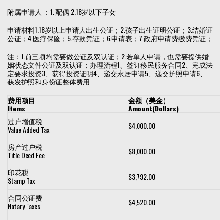
附属申请人 ：1. 配偶 2.18岁以下子女
申请材料1.18岁以上申请人出生公证；2.孩子出生证明公证；3.结婚证
公证；4.医疗保险；5.存款凭证；6.申请表；7.政府申请费缴费凭证；
注：1.前三项均需要做公证及双认证；2.若单人申请，也需要提供婚
姻状态文件公证及双认证；办理流程1、签订移民服务合同2、完成法
定要求投资3、获得投资证明4、递交永居申请5、递交护照申请6、
获发护照和身份证整体费用
费用项目
金额（美金）
Items
Amount(Dollars)
过户增值税
$4,000.00
Value Added Tax
房产过户税
$8,000.00
Title Deed Fee
印花税
$3,792.00
Stamp Tax
合同公证费
$4,520.00
Notary Taxes