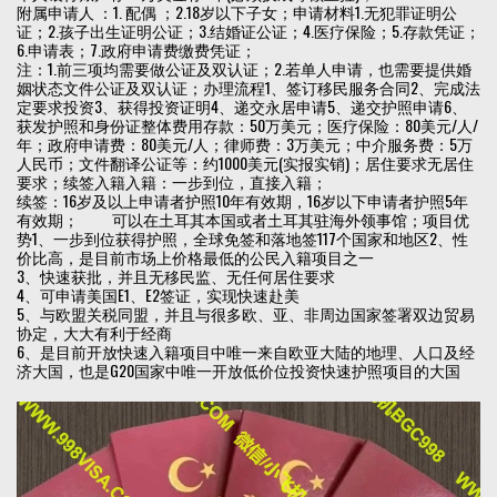
附属申请人 ：1. 配偶 ；2.18岁以下子女；申请材料1.无犯罪证明公
证；2.孩子出生证明公证；3.结婚证公证；4.医疗保险；5.存款凭证；
6.申请表；7.政府申请费缴费凭证；
注：1.前三项均需要做公证及双认证；2.若单人申请，也需要提供婚
姻状态文件公证及双认证；办理流程1、签订移民服务合同2、完成法
定要求投资3、获得投资证明4、递交永居申请5、递交护照申请6、
获发护照和身份证整体费用存款：50万美元；医疗保险：80美元/人/
年；政府申请费：80美元/人；律师费：3万美元；中介服务费：5万
人民币；文件翻译公证等：约1000美元(实报实销)；居住要求无居住
要求；续签入籍入籍：一步到位，直接入籍；
续签：16岁及以上申请者护照10年有效期，16岁以下申请者护照5年
有效期； 可以在土耳其本国或者土耳其驻海外领事馆；项目优
势1、一步到位获得护照，全球免签和落地签117个国家和地区2、性
价比高，是目前市场上价格最低的公民入籍项目之一
3、快速获批，并且无移民监、无任何居住要求
4、可申请美国E1、E2签证，实现快速赴美
5、与欧盟关税同盟，并且与很多欧、亚、非周边国家签署双边贸易
协定，大大有利于经商
6、是目前开放快速入籍项目中唯一来自欧亚大陆的地理、人口及经
济大国，也是G20国家中唯一开放低价位投资快速护照项目的大国