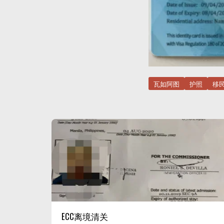
瓦如阿图
护照
移
ECC离境清关