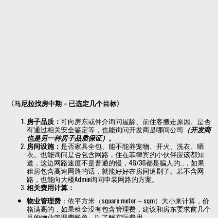
〈马尼拉找房中期－已选定几个目标〉
房子品质：
可向房东或仲介询问屋龄、前住客搬走原因、是否
有通过相关安全鉴定等，也能询问开发商是哪间公司
（开发商
也是另一种房子品质保证）。
房间设施：
是否家具全包、能不能养宠物、开火、洗衣、晒
衣。也能询问是否包含网路，住在菲律宾的小伙伴应该都知
道，这边网路速度不是普通的慢，4G/3G都是骗人的…，如果
租房包含高速网路的话，
就能好好在房间追剧了。
若不含网
路，也能向大楼Admin询问申装网路的方案。
相关费用计算：
物业管理费
：依平方米（square meter – sqm）大小来计算，价
格满高的，如果租金没有包含管理费，建议和房东要求前几个
月的物业管理费帐单，以了解实际费用。