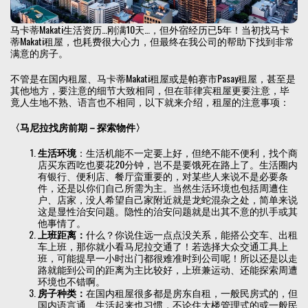
马卡蒂Makati生活资历…刚满10天…，但外宿经历已5年！当初找马卡
蒂Makati租屋，也耗费很大心力，但最终在我公司的帮助下找到非常
满意的房子。
不管是在国内租屋、马卡蒂Makati租屋或是帕赛市Pasay租屋，甚至是
其他地方，要注意的细节大致相同，但在菲律宾租屋更要注意，毕
竟人生地不熟、语言也不相同，以下就来介绍，租屋的注意事项：
〈马尼拉找房前期－探索物件〉
生活环境
：生活机能不一定要上好，但绝不能不便利，找个商
店买东西吃也要花20分钟，岂不是要饿死在路上了。生活圈内
有银行、便利店、餐厅蛮重要的，对某些人来说不是必要条
件，还是以你们自己所需为主。当然生活环境也包括周遭住
户、店家，没人希望自己家附近就是龙蛇混杂之处，简单来说
这是显性治安问题。隐性的治安问题就是出其不意的扒手或其
他事情了。
上班距离：
什么？你说住远一点点没关系，能搭公交车、出租
车上班，那你就小看马尼拉交通了！若选择大众交通工具上
班，可能提早一小时出门都很难准时到公司呢！所以还是以走
路就能到公司的距离为主比较好，上班兼运动、还能探索周遭
环境也不错啊。
房子种类：
在国内租屋很多都是房东自租，一般民房式的，但
国内语言通、生活起来也习惯，不论住大楼管理式的或一般民