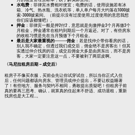
水电费
：菲律宾水费相对便宜；电费的话，使用设施若有冰
箱、冷气、热水瓶、洗衣机等，单人单户每月大约落在1000披
索-3000披索间。（前提示没有过度使用,过度使用的意思我想
你们应该都懂吧）。
押金
：菲律宾一般是押2付2，意思就是先缴押金2个月再缴2个
月租金，押金通常在租约到期后一个月返还。对了，有些房东
的收租习惯是先在当月预缴下个月租金。
最后是大家最重视的────
佣金
：若是找仲介带你看房的话，
别人我不确定，但透过我们成交后，佣金绝不是房客出！但其
实透过仲介找房的话，成交后佣金大多是由房东出，而不是房
客，大家一定要注意这一点，不要被剥了两层皮啊。
〈马尼拉租房后期－成交后〉
租房子不像买衣服，买前会先让你试穿试住，所以当你正式入住
后，任何问题都该向房东、管理员或仲介提出，不要让权益睡著
了！有些地方、服务与契约不相同，勇敢提出质疑吧！但租房子前
真的要再三思考、确认，就算真的住起来不舒适、成功退租，重新
找房也是大工程…。