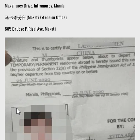
Magallanes Drive, Intramuros, Manila
马卡蒂分部(Makati Extension Office)
805 Dr Jose P. Rizal Ave, Makati