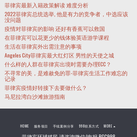
菲律宾最新入籍政策解读 难度分析
2022菲律宾总统选举, 他是有力的竞争者，中选应该
没问题
疫情对菲律宾的影响 还好有香蕉可以救国
在菲律宾可以花更少的钱体验英语游学课程
生活在菲律宾外出需注意的事项
Angeles City菲律宾最大红灯区 男性的天使之城
什么样的人群在菲律宾出境时需要办理ECC？
不寻常的美，是难赦免的罪-菲律宾生活工作难忘的
记录
菲律宾疫情好转接下去要做什么？
马尼拉湾白沙滩旅游指南
HOME
服务项目
手续案例分享
998联系方式
MORE
菲律宾环球移民 请咨询微信/电报 BGC998