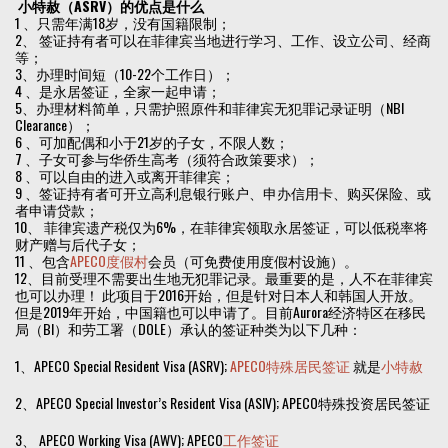
小特赦（ASRV）的优点是什么
1 、只需年满18岁，没有国籍限制；
2、 签证持有者可以在菲律宾当地进行学习、工作、设立公司、经商
等；
3、办理时间短（10-22个工作日）；
4 、是永居签证，全家一起申请；
5、办理材料简单，只需护照原件和菲律宾无犯罪记录证明（NBI
Clearance）；
6 、可加配偶和小于21岁的子女，不限人数；
7 、子女可参与华侨生高考（须符合政策要求）；
8 、可以自由的进入或离开菲律宾；
9 、签证持有者可开立高利息银行账户、申办信用卡、购买保险、或
者申请贷款；
10、 菲律宾遗产税仅为6%，在菲律宾领取永居签证，可以低税率将
财产赠与后代子女；
11 、包含
APECO度假村
会员（可免费使用度假村设施）。
12、目前受理不需要出生地无犯罪记录。最重要的是，人不在菲律宾
也可以办理！ 此项目于2016开始，但是针对日本人和韩国人开放。
但是2019年开始，中国籍也可以申请了。目前Aurora经济特区在移民
局（BI）和劳工署（DOLE）承认的签证种类为以下几种：
1、APECO Special Resident Visa (ASRV);
APECO特殊居民签证
就是
小特赦
2、APECO Special Investor’s Resident Visa (ASIV); APECO特殊投资居民签证
3、 APECO Working Visa (AWV); APECO
工作签证