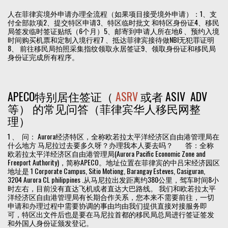
人在菲律宾境外申请办理全流程（如果项目接受境外申请）：1、支
付全部款项2、提交特区申请3、特区临时批文 和特区身份证4、移民
局签发临时签证贴纸（6个月）5、邮寄到申请人所在地6 、预约入境
时间购买机票和定制入境行程7 、抵达菲律宾接待做NBI无犯罪证明
8、 前往移民局拍照采集指纹领取永居签证9、领取身份证和移民局
身份证完成所有程序。
APECO特别居住签证（
ASRV
或者 ASIV ADV
等） 的常见问答（菲律宾华人移民网整
理）
1 、 问： Aurora经济特区，全称欧若拉太平洋经济区自由港管理局在
什么地方 马尼拉过去要多久呀？办理我本人要去吗？ 答：全称
欧若拉太平洋经济区自由港管理局(Aurora Pacific Economic Zone and
Freeport Authority)，简称APECO。地址位置在菲律宾的中吕宋经济园区
地址是 1 Corporate Campus, Sitio Motiong, Barangay Esteves, Casiguran,
3204 Aurora CL philippines .从马尼拉出发距离约380公里，驾车时间8小
时左右，目前没有直达飞机或者直达大巴路线。 我们和欧若拉太平
洋经济区自由港管理局有长期合作关系，您本来不需要前往，一切
申请和办理过程中需要协调的事由均由我们提供直接对接服务即
可，特区出文件后也是要在马尼拉首都的移民局总局进行签证签发
和外国人身份证颁发登记。