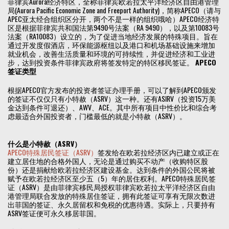
菲律宾Aurora经济特区，全称菲律宾欧若拉太平洋经济区自由港管理
局(Aurora Pacific Economic Zone and Freeport Authority)，简称APECO（请与
APEC亚太经合组织区分开，两个不是一样的组织哦哈）APECO经济特
区是根据菲律宾共和国法第9490号法案（RA 9490），以及第10083号
法案（RA10083）设立的，为了促进当地经济发展的特殊项目。旨在
通过开发度假酒店，环保能源枢纽以及港口和机场基础设施来增加
就业机会，改善生活质量和环境的可持续性，并促进经济和工业进
步，达到投资条件菲律宾政府将签发特定的特区移民签证。
APECO
签证类型
根据APECO官方发布的投资者签证办理手册，可以了解到APECO颁发
的签证不仅仅只有小特赦（ASRV）这一种。还有ASIRV（投资15万美
金达到条件可退还）、AWV、ACE。其中所有项目中性价比和综合考
虑最适合外国投资者，门槛最低的就是小特赦（ASRV）。
什么是小特赦（ASRV）
APECO特殊居民签证（ASRV）
签发给在欧若拉经济区内已建立或正在
建立居住地的合格外国人，无论是通过购买不动产（收购特区股
份）还是捐献给欧若拉经济区建设基金。达到条件的外国公民将被
赋予在欧若拉经济区至少五（5）年的居住权利。APECO特殊居民签
证（ASRV）是由菲律宾移民局授权菲律宾欧若拉太平洋经济区自由
港管理局联合发放的特殊居住签证，拥有此签证可享有无限次数进
出菲国的签证、永久居留权和免税的优惠待遇。实际上，只要持有
ASRV签证便可永久移居菲国。