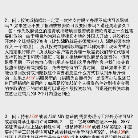
2 、问：投资或捐赠款一定要一次性支付吗？办理不成功可以退钱
吗？ 如果签证不要了捐赠或投资款可以要回来吗？退还周期多久？
答：作为政府设立的投资或捐赠项目投资或捐赠款肯定是一次性需
要到位的，由于项目均为对在菲律宾本地的外国人开放，并没有公
开对外全球揽招投资者（比如SRRV就是必须境外打入 SIRV必须本地
存入 一个道理），所以投资或捐赠款均需在菲律宾本土现金方式存
入指定银行账户（所以境外客户需要办理一般需要我们帮忙代缴可
支持其他货币和我们换汇，项目方拒绝申请政府是会退费的，但有
退费周期，不过您放心我们承若在我们这里办理的客户我们会先直
接垫全额投资或捐赠款，免去您等待的宝贵时间。 签证如果不要了
能否撤回投资或捐赠款这个需要看您是什么方式获取到永居身份
的，如果是
ASRV
捐赠类型的（捐赠为自愿行为）是没有办法返还任
何已经捐赠的费用的；如果是投资ASIV 个人投资条件达到指定金额
的在取消签证的时候是可以退还全额投资款的。可退还的投资款将
在签证注销后的1-2个月内退还到位.
3 、问：持有
ASRV
或者 ASIV ADV 签证的 需要办理劳工部外劳许可AEP
或者特殊学生学习许可SSP吗？ 答：它与SRRV签证不一样，SRRV
签证需要办理上述的特殊许可，但是持有
ASRV
或者 ASIV 签证的 不需
要办理劳工部外劳许可AEP 或者特殊学生学习许可SSP， 持有
ADV
的
签证人员因为签证类型是持有
ASRV
或者 ASIV的家庭成员陪同签证所