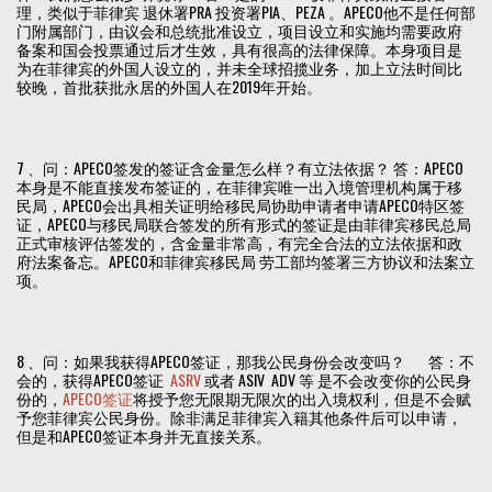
理，类似于菲律宾 退休署PRA 投资署PIA、PEZA 。APECO他不是任何部
门附属部门，由议会和总统批准设立，项目设立和实施均需要政府
备案和国会投票通过后才生效，具有很高的法律保障。本身项目是
为在菲律宾的外国人设立的，并未全球招揽业务，加上立法时间比
较晚，首批获批永居的外国人在2019年开始。
7 、问：APECO签发的签证含金量怎么样？有立法依据？ 答：APECO
本身是不能直接发布签证的，在菲律宾唯一出入境管理机构属于移
民局，APECO会出具相关证明给移民局协助申请者申请APECO特区签
证，APECO与移民局联合签发的所有形式的签证是由菲律宾移民总局
正式审核评估签发的，含金量非常高，有完全合法的立法依据和政
府法案备忘。APECO和菲律宾移民局 劳工部均签署三方协议和法案立
项。
8 、问：如果我获得APECO签证，那我公民身份会改变吗？ 答：不
会的，获得APECO签证
ASRV
或者 ASIV ADV 等 是不会改变你的公民身
份的，
APECO签证
将授予您无限期无限次的出入境权利，但是不会赋
予您菲律宾公民身份。除非满足菲律宾入籍其他条件后可以申请，
但是和APECO签证本身并无直接关系。