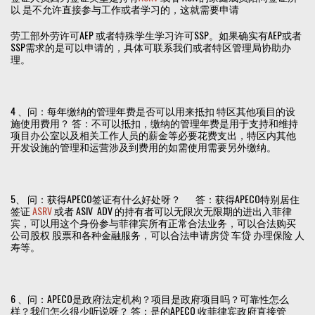
以 是不允许直接参与工作或者学习的，这就需要申请
劳工部外劳许可AEP 或者特殊学生学习许可SSP。如果确实有AEP或者
SSP需求的是可以申请的，具体可联系我们或者特区管理局协助办
理。
4 、问：每年缴纳的管理年费是否可以用来抵扣 特区其他项目的设
施使用费用？ 答：不可以抵扣，缴纳的管理年费是用于支持和维持
项目办公室以及相关工作人员的薪金等必要花费支出，特区内其他
开发设施的管理和运营涉及到费用的如需使用需要另外缴纳。
5、 问：获得APECO签证有什么好处呀？ 答：获得APECO特别居住
签证
ASRV
或者 ASIV ADV 的持有者可以无限次无限期的进出入菲律
宾，可以用这个身份参与菲律宾所有正常合法业务，可以合法购买
公司股权 股票和各种金融服务，可以合法申请房贷 车贷 办理保险 人
寿等。
6 、问：APECO是政府法定机构？项目是政府项目吗？可靠性怎么
样？我们怎么很少听说呀？ 答：是的APECO 收菲律宾政府直接管