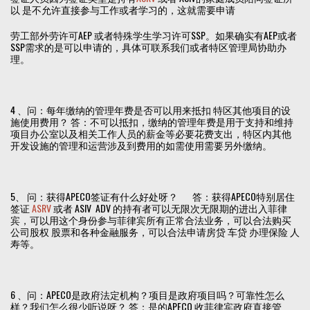
以 是不允许直接参与工作或者学习的，这就需要申请
劳工部外劳许可AEP 或者特殊学生学习许可SSP。如果确实有AEP或者
SSP需求的是可以申请的，具体可联系我们或者特区管理局协助办
理。
4 、问：每年缴纳的管理年费是否可以用来抵扣 特区其他项目的设
施使用费用？ 答：不可以抵扣，缴纳的管理年费是用于支持和维持
项目办公室以及相关工作人员的薪金等必要花费支出，特区内其他
开发设施的管理和运营涉及到费用的如需使用需要另外缴纳。
5、 问：获得APECO签证有什么好处呀？ 答：获得APECO特别居住
签证
ASRV
或者 ASIV ADV 的持有者可以无限次无限期的进出入菲律
宾，可以用这个身份参与菲律宾所有正常合法业务，可以合法购买
公司股权 股票和各种金融服务，可以合法申请房贷 车贷 办理保险 人
寿等。
6 、问：APECO是政府法定机构？项目是政府项目吗？可靠性怎么
样？我们怎么很少听说呀？ 答：是的APECO 收菲律宾政府直接管