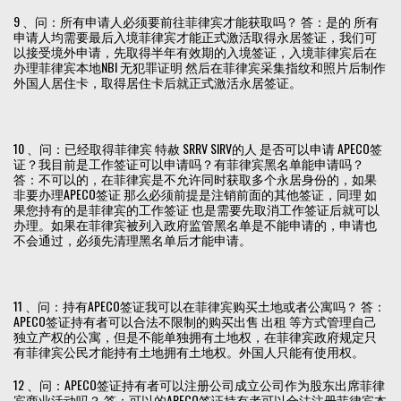
9 、问：所有申请人必须要前往菲律宾才能获取吗？ 答：是的 所有
申请人均需要最后入境菲律宾才能正式激活取得永居签证，我们可
以接受境外申请，先取得半年有效期的入境签证，入境菲律宾后在
办理菲律宾本地NBI 无犯罪证明 然后在菲律宾采集指纹和照片后制作
外国人居住卡，取得居住卡后就正式激活永居签证。
10 、问：已经取得菲律宾 特赦 SRRV SIRV的人 是否可以申请 APECO签
证？我目前是工作签证可以申请吗？有菲律宾黑名单能申请吗？
答：不可以的，在菲律宾是不允许同时获取多个永居身份的，如果
非要办理APECO签证 那么必须前提是注销前面的其他签证，同理 如
果您持有的是菲律宾的工作签证 也是需要先取消工作签证后就可以
办理。如果在菲律宾被列入政府监管黑名单是不能申请的，申请也
不会通过，必须先清理黑名单后才能申请。
11 、问：持有APECO签证我可以在菲律宾购买土地或者公寓吗？ 答：
APECO签证持有者可以合法不限制的购买出售 出租 等方式管理自己
独立产权的公寓，但是不能单独拥有土地权，在菲律宾政府规定只
有菲律宾公民才能持有土地拥有土地权。外国人只能有使用权。
12 、问：APECO签证持有者可以注册公司成立公司作为股东出席菲律
宾商业活动吗？ 答：可以的APECO签证持有者可以合法注册菲律宾本