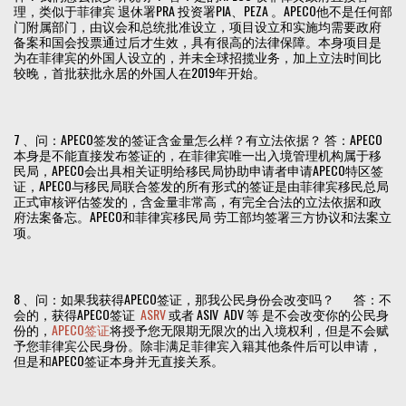
理，类似于菲律宾 退休署PRA 投资署PIA、PEZA 。APECO他不是任何部
门附属部门，由议会和总统批准设立，项目设立和实施均需要政府
备案和国会投票通过后才生效，具有很高的法律保障。本身项目是
为在菲律宾的外国人设立的，并未全球招揽业务，加上立法时间比
较晚，首批获批永居的外国人在2019年开始。
7 、问：APECO签发的签证含金量怎么样？有立法依据？ 答：APECO
本身是不能直接发布签证的，在菲律宾唯一出入境管理机构属于移
民局，APECO会出具相关证明给移民局协助申请者申请APECO特区签
证，APECO与移民局联合签发的所有形式的签证是由菲律宾移民总局
正式审核评估签发的，含金量非常高，有完全合法的立法依据和政
府法案备忘。APECO和菲律宾移民局 劳工部均签署三方协议和法案立
项。
8 、问：如果我获得APECO签证，那我公民身份会改变吗？ 答：不
会的，获得APECO签证
ASRV
或者 ASIV ADV 等 是不会改变你的公民身
份的，
APECO签证
将授予您无限期无限次的出入境权利，但是不会赋
予您菲律宾公民身份。除非满足菲律宾入籍其他条件后可以申请，
但是和APECO签证本身并无直接关系。