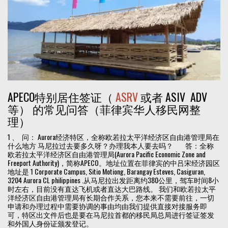
APECO特别居住签证（
ASRV
或者 ASIV ADV
等） 的常见问答（菲律宾华人移民网整
理）
1 、 问： Aurora经济特区，全称欧若拉太平洋经济区自由港管理局在
什么地方 马尼拉过去要多久呀？办理我本人要去吗？ 答：全称
欧若拉太平洋经济区自由港管理局(Aurora Pacific Economic Zone and
Freeport Authority)，简称APECO。地址位置在菲律宾的中吕宋经济园区
地址是 1 Corporate Campus, Sitio Motiong, Barangay Esteves, Casiguran,
3204 Aurora CL philippines .从马尼拉出发距离约380公里，驾车时间8小
时左右，目前没有直达飞机或者直达大巴路线。 我们和欧若拉太平
洋经济区自由港管理局有长期合作关系，您本来不需要前往，一切
申请和办理过程中需要协调的事由均由我们提供直接对接服务即
可，特区出文件后也是要在马尼拉首都的移民局总局进行签证签发
和外国人身份证颁发登记。