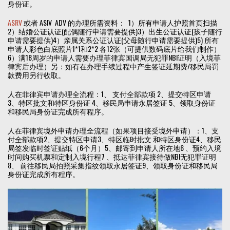
身份证。
ASRV
或者 ASIV ADV 的办理所需资料： 1）所有申请人护照首页扫描
2）结婚公证认证(配偶随行申请需要提供)3）出生公证认证(孩子随行
申请需要提供)4）亲属关系公证认证(父母随行申请需要提供)5) 所有
申请人彩色白底照片1*1和2*2 各12张（可提供数码底片给我们制作）
6）满18周岁的申请人需要办理菲律宾国调局无犯罪NBI证明（入境菲
律宾后办理）另：如有在办理手续过程中产生签证延期费/移民局罚
款费用另行收取。
人在菲律宾申请办理全流程：1、 支付全部款项 2、提交特区申请
3、特区批文和特区身份证 4、移民局申请永居签证 5、领取身份证
和移民局身份证完成所有程序。
人在菲律宾境外申请办理全流程（如果项目接受境外申请）：1、支
付全部款项2、提交特区申请3、特区临时批文 和特区身份证4、移民
局签发临时签证贴纸（6个月）5、邮寄到申请人所在地6 、预约入境
时间购买机票和定制入境行程7 、抵达菲律宾接待做NBI无犯罪证明
8、 前往移民局拍照采集指纹领取永居签证9、领取身份证和移民局
身份证完成所有程序。