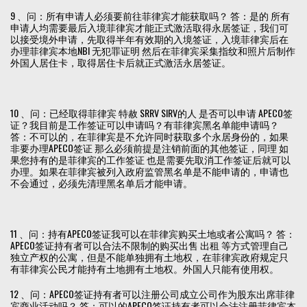
9 、问：所有申请人必须要前往菲律宾才能获取吗？ 答：是的 所有
申请人均需要最后入境菲律宾才能正式激活取得永居签证，我们可
以接受境外申请，先取得半年有效期的入境签证，入境菲律宾后在
办理菲律宾本地NBI 无犯罪证明 然后在菲律宾采集指纹和照片后制作
外国人居住卡，取得居住卡后就正式激活永居签证。
10 、问：已经取得菲律宾 特赦 SRRV SIRV的人 是否可以申请 APECO签
证？我目前是工作签证可以申请吗？有菲律宾黑名单能申请吗？
答：不可以的，在菲律宾是不允许同时获取多个永居身份的，如果
非要办理APECO签证 那么必须前提是注销前面的其他签证，同理 如
果您持有的是菲律宾的工作签证 也是需要先取消工作签证后就可以
办理。如果在菲律宾被列入政府监管黑名单是不能申请的，申请也
不会通过，必须先清理黑名单后才能申请。
11 、问：持有APECO签证我可以在菲律宾购买土地或者公寓吗？ 答：
APECO签证持有者可以合法不限制的购买出售 出租 等方式管理自己
独立产权的公寓，但是不能单独拥有土地权，在菲律宾政府规定只
有菲律宾公民才能持有土地拥有土地权。外国人只能有使用权。
12 、问：APECO签证持有者可以注册公司成立公司作为股东出席菲律
宾商业活动吗？ 答：可以的APECO签证持有者可以合法注册菲律宾本