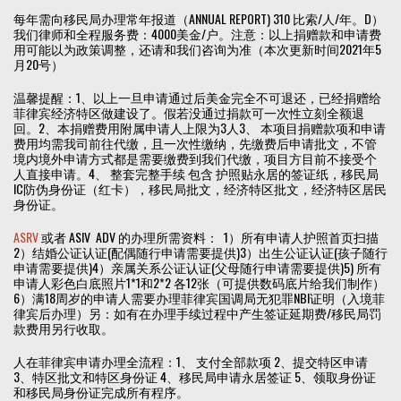
每年需向移民局办理常年报道（ANNUAL REPORT) 310 比索/人/年。D）
我们律师和全程服务费：4000美金/户。注意：以上捐赠款和申请费
用可能以为政策调整，还请和我们咨询为准（本次更新时间2021年5
月20号）
温馨提醒：1、以上一旦申请通过后美金完全不可退还，已经捐赠给
菲律宾经济特区做建设了。假若没通过捐款可一次性立刻全额退
回。2、本捐赠费用附属申请人上限为3人3、 本项目捐赠款项和申请
费用均需我司前往代缴，且一次性缴纳，先缴费后申请批文，不管
境内境外申请方式都是需要缴费到我们代缴，项目方目前不接受个
人直接申请。4、 整套完整手续 包含 护照贴永居的签证纸，移民局
IC防伪身份证（红卡），移民局批文，经济特区批文，经济特区居民
身份证。
ASRV
或者 ASIV ADV 的办理所需资料： 1）所有申请人护照首页扫描
2）结婚公证认证(配偶随行申请需要提供)3）出生公证认证(孩子随行
申请需要提供)4）亲属关系公证认证(父母随行申请需要提供)5) 所有
申请人彩色白底照片1*1和2*2 各12张（可提供数码底片给我们制作）
6）满18周岁的申请人需要办理菲律宾国调局无犯罪NBI证明（入境菲
律宾后办理）另：如有在办理手续过程中产生签证延期费/移民局罚
款费用另行收取。
人在菲律宾申请办理全流程：1、 支付全部款项 2、提交特区申请
3、特区批文和特区身份证 4、移民局申请永居签证 5、领取身份证
和移民局身份证完成所有程序。