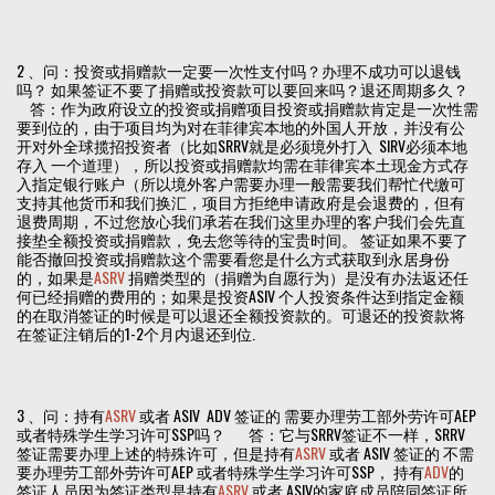
2 、问：投资或捐赠款一定要一次性支付吗？办理不成功可以退钱
吗？ 如果签证不要了捐赠或投资款可以要回来吗？退还周期多久？
答：作为政府设立的投资或捐赠项目投资或捐赠款肯定是一次性需
要到位的，由于项目均为对在菲律宾本地的外国人开放，并没有公
开对外全球揽招投资者（比如SRRV就是必须境外打入 SIRV必须本地
存入 一个道理），所以投资或捐赠款均需在菲律宾本土现金方式存
入指定银行账户（所以境外客户需要办理一般需要我们帮忙代缴可
支持其他货币和我们换汇，项目方拒绝申请政府是会退费的，但有
退费周期，不过您放心我们承若在我们这里办理的客户我们会先直
接垫全额投资或捐赠款，免去您等待的宝贵时间。 签证如果不要了
能否撤回投资或捐赠款这个需要看您是什么方式获取到永居身份
的，如果是
ASRV
捐赠类型的（捐赠为自愿行为）是没有办法返还任
何已经捐赠的费用的；如果是投资ASIV 个人投资条件达到指定金额
的在取消签证的时候是可以退还全额投资款的。可退还的投资款将
在签证注销后的1-2个月内退还到位.
3 、问：持有
ASRV
或者 ASIV ADV 签证的 需要办理劳工部外劳许可AEP
或者特殊学生学习许可SSP吗？ 答：它与SRRV签证不一样，SRRV
签证需要办理上述的特殊许可，但是持有
ASRV
或者 ASIV 签证的 不需
要办理劳工部外劳许可AEP 或者特殊学生学习许可SSP， 持有
ADV
的
签证人员因为签证类型是持有
ASRV
或者 ASIV的家庭成员陪同签证所