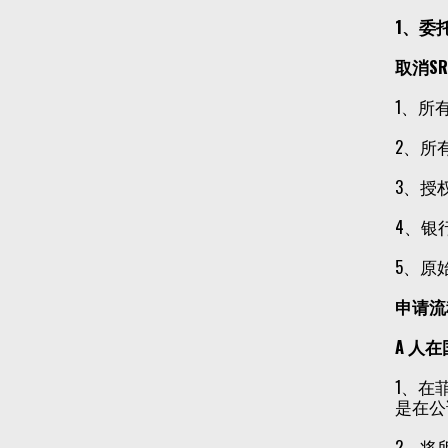
1、委
取消S
1、所
2、所有
3、授
4、银
5、原
申请流
A 人
1、在
是在公
2、将