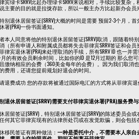
律宾绿卡SRRV比起办理绿卡SRRV来说相对，手续比较复
说主要的目的就是拉拢存款，所以一般主办方比起新办会员
特别退休居留签证(SRRV)大概的时间是需要 预留2-3个月
休署(PRA)一份书面通知。
者本人同意将他的特别退休居留签证(SRRV)取消，跟随着特别
消（所有申请人和附属成员都将失去菲律宾SRRV签证和会员资
菲律宾退休署(PRA)来处理取消的手续，所有SRRV ID 也
3个月的有效会员剩余时间，比如你的ID 是12月过期的 那么
且缴纳相应的会费（360美金每年的会费）。因为我们取消
的费用，还请您提前规划好退会的时间。
请退费成功 您的存款将被通过国际电汇的方式将从菲律宾退
别退休居留签证(SRRV)需要支付菲律宾退休署(PRA)服务
休居留签证(SRRV)，特别退休居留签证(SRRV)的陈述委员会
任何其它菲律宾现有的法律所处罚或在发觉欺骗，则会包括
休移民签证有两种做法：
一种是委托中介，不需要本人亲自
续，需要上交护照原件，期间不能离开菲律宾。