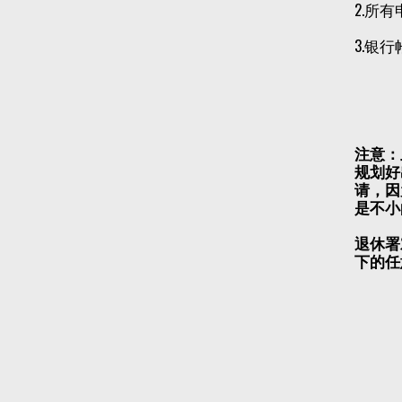
2.所
3.银
注意：
规划好
请，因
是不小
退休署
下的任