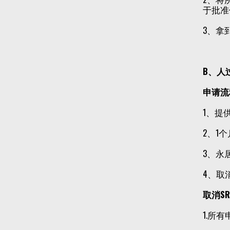
于批准
3、拿
B、人
申请流
1、提
2、1
3、永
4、取
取消S
1.所