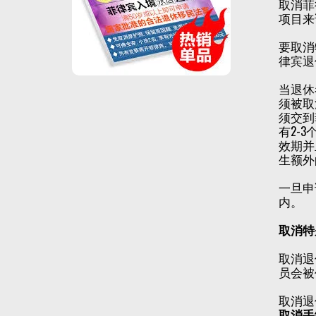
取消菲
项目来
要取消
律宾退
当退休
须被取
须交到
有2-
效期并
生额外
一旦申
内。
取消特
取消退
员会被
取消退
取消手