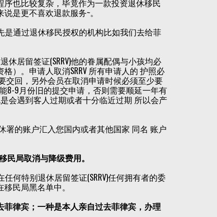
杂，程序也比较复杂，毕竟作为一款投资退休移民
来说是更不喜欢退款服务~。
，首先是通过退休移民授权的机构比如我们去给菲
退休居留签证(SRRV)他的眷属配偶与小孩均必
格）。申请人取消SRRV 所有申请人的 护照必
一并需要交回，另外会员在取消申请时候必须至少要
您可能8-9月份旧的提交申请，否则需要顺延一年有
也是会遇到客人过期或者十分临近过期 所以会产
休署的账户汇入您国内或者其他国家 同名 账户
费与移民局取消与降级费用。
或在任何特别退休居留签证(SRRV)任何拥有者的委
在移民局黑名单中。
去菲律宾；一种是本人亲自过去菲律宾，办理