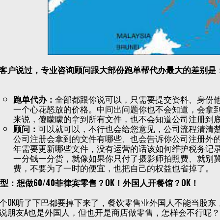
客户说过，专业咨询顾问跟大部份跑单帮代办最大的差别是
跑单代办：
全部都跟你说可以，只需要提交资料、身份
一个心花怒放的价格。中间出问题你也不会知道，会拿
来说，傻矇矇的拿到所有文件，也不会知道公司注册到
顾问：
可以就可以，不行也会给您意见，公司流程清清
公司注册会拿到的文件有哪些、也会告诉你公司注册外
年需要更新哪些文件，没有运营的话该如何维护税务记录
一分钱一分货，就像如果你只付了摄影师拍照费、就别
费，不要为了一时的便宜，也把自己的权益也省掉了。
K型：想做60/40菲律宾零售？OK！外国人开餐馆？OK！
个OK听了下巴都要掉下来了，餐饮零售业外国人不能当股东，
说朋友A也是外国人，但也开是商店做零售，怎样会不行呢？