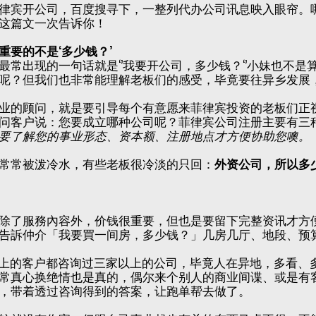
律宾开公司，百度搜寻下，一整列代办公司讯息映入眼帘。
这篇文一次告诉你！
重要的不是‘多少钱？’
最常出现的一句话就是‘’我要开公司，多少钱？‘’小妹也不
呢？但我们也非常能理解老板们的感受，毕竟要往异乡发展
业的顾问，就是要引导每个有意愿来菲律宾投资的老板们正
问客户说：您要成立哪种公司呢？菲律宾公司注册主要有三
要了解您的事业形态、资本额、注册地点才方便协助您噢。
常常被泼冷水，有些老板很冷淡的只回：
外资公司，所以多
除了服務內容外，价钱很重要，但也是要留下完整资讯才方
告訴仲介「我要買一间房，多少钱？」几房几厅、地段、预
以上的客户都咨询过三家以上的公司，毕竟人在异地，多看、
常真心换绝情也是真的，偶尔来个别人的商业间谍、或是有
，带着透过咨询得到的答案，让跑单帮去做了。