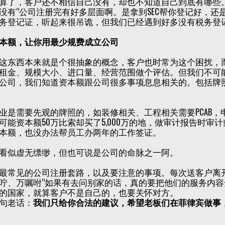
算了，客户还不相信自己没有，却也不知道自己到底有哪些。
没有‘’公司注册完有好多层面啊。是拿到SEC帮你登记好，
务登记证，听起来很吊诡，但我们已经遇到好多没有税务登
本额，让你用最少规费成立公司
这东西本来就是个很抽象的概念，客户也时常为这个困扰，
租金、规模大小、进口量、经营范围做个评估。但我们不可
公司，我们知道资本额跟公司很多事项息息相关的。包括牌
业是需要先观的牌照的，如装修相关、工程相关需要PCAB
可能资本额50万比索却买了5,000万的地，做审计报告时审
本额，也没办法帮员工办两年的工作签证。
看似虚无缥缈，但也可说是公司的命脉之一阿。
最常见的公司注册套路，以及要注意的事项。每次送客户离
咛、万嘱咐‘’如果有去问别家的话，真的要把他们的服务内容
的国家，就算客户不是自己的，也要关怀对方。
句老话：
我们只给你合法的建议，希望老板们在菲律宾做事