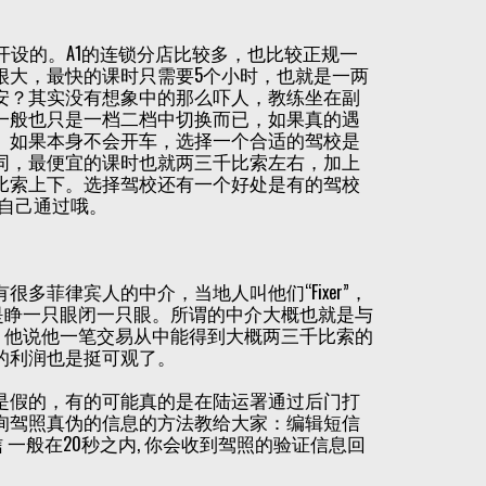
私人开设的。A1的连锁分店比较多，也比较正规一
很大，最快的课时只需要5个小时，也就是一两
安？其实没有想象中的那么吓人，教练坐在副
一般也只是一档二档中切换而已，如果真的遇
。如果本身不会开车，选择一个合适的驾校是
同，最便宜的课时也就两三千比索左右，加上
比索上下。选择驾校还有一个好处是有的驾校
要自己通过哦。
菲律宾人的中介，当地人叫他们“Fixer”，
也是睁一只眼闭一只眼。所谓的中介大概也就是与
过，他说他一笔交易从中能得到大概两三千比索的
的利润也是挺可观了。
是假的，有的可能真的是在陆运署通过后门打
询驾照真伪的信息的方法教给大家：编辑短信
0 一条短信 一般在20秒之内, 你会收到驾照的验证信息回