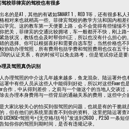
宾驾校菲律宾的驾校也有很多
出名的是A1，其他的有诸如SMART 1，RED 1等，还有很多
格相对来也就稍高一些。菲律宾驾校的教学方法和国内相差
以学完。这的教车第一天便要上路，会不会觉得有些惴惴不
你把关，菲律宾的交通比较拥堵，车一般都开不快，刚上路
紧急状况，教练也会及时帮你纠正，所以也没有什么担心的
错的选择。你可以根据喜好和需要自选车型，当然价格也不
校协助办理驾照，所有费用包括学费和驾照费用也仅在五千
LTO的认证关系，有的时候可以免去路考，但是笔试你还是
办理及驾照真伪识别
人办理驾照的中介这几年越来越多，鱼龙混杂。陆运署外也有很多
运署中有些人员从这些人中能得到好处，所以对这些Fixer
ixer合作，中从得到差价，之前与一个做这个的当地人交谈
除去办理本身费用与一些背后的通融关系的费用，这些中介
是大家比较关心的怕买到假驾照的问题，也就是有的干脆就
的，但在他们的系统里面查不到你的资料。这里把陆运署查
TO LICENSE<驾照号> (无空格/括号) ”发送到2600，P2.5
告知你你的驾照到期时间，是否有违规记录。