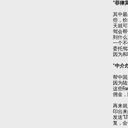
*
菲律
其中最
些，价
天就可
驾会帮
到什么
一个不
委托驾
因为和
*
中介
帮中国
因为陆
这些F
佣金，
再来就
印出来
发送“L
复，会