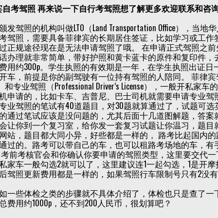
宾自考驾照
再来说一下自行考驾照想了解更多欢迎联系和咨询我们，
发驾照的机构叫做LTO（Land Transportation Offi
考驾照，需要具备菲律宾的长期居住签证，比如学习或工作
过正规途径现在是无法申请驾照了哦。 在申请正式驾照之
话办理就非常简单，带好护照和黄卡蓝卡的原件和复印件，去
费用约300p。学生执照的有效期是一年，在学生执照出证
车，前提是你的副驾驶有一位持有驾照的人陪同。 菲律宾驾照有非专业驾照（
nse）和专业驾照（Professional Driver’s Licens
机申请的，比如卡车、吉普尼、巴士司机就需要申请专业驾
专业驾照的笔试有40道题目，对30题就算通过了，试题可
的通过笔试应该是没问题的，尤其后面十几道图解题，答案
会让你到一个复习室，给你发一套复习试题让你温习，题目
网站，题目都大同小异，好些都是一样的， 路考比起国内
通过的。路考可以带自己的车，也可以租路考场地的车，有手
 考前考核官会和你确认你要申请的驾照类型，这里要交代一下行车限制
私家车一般勾选2就可以了，这里建议连1一起勾选，1是开摩
后驾照更新费用都是一样的，如果驾照行车限制号只有2没有
如一些体检之类的步骤就不具体介绍了，体检也只是查了一
总费用约1000p，还不到200人民币，很划算吧？