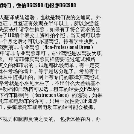
微信BGC998 电报@BGC998
ce），当地华人翻译成陆运署，也就是我们说的交通局。外
签证，且签证有效期在半年以上，所以旅游签
前先要去申请学生执照，如果有了符合要求的签
了LTO填个表交上资料拍个照，当天就可以拿
日一个月之后才可以办理驾照。持有学生执照，
Non-Professional Driver’s
e），一般开私家车的申请非专业驾照即可，专业驾照是以驾驶为职
照。 申请菲律宾驾照同样需要通过笔试和路
选英文的和菲语的，试题都比较简单，有一定英
就在考场的墙上，等于是送分题了。考前有十
就从中随机出的。网上有专门的菲律宾驾照试
的路考就是小巫见大巫了，不出什么大差错基本
动档和自动档可以选，租车的话要交P250的
号（Restriction Code）的选项，如果
托车和电动车的许可，只用一次性附加P30即
1，要骑摩托车或者电动车的话可能会被抓。
下视力和腿脚灵便之类的。 包括体检在内，办