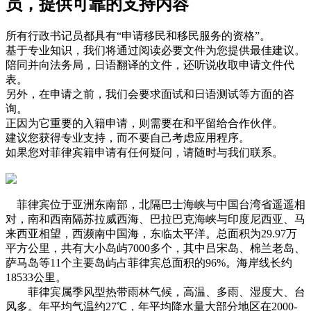
员，提供可靠的支持内容
所有行政书记员都具有“申请移民和移民服务的资格”。
基于专业知识，我们将通过阅读必要文件为您提供最佳建议。
陪同并向法务局，日语翻译的文件，还听说收取申请文件代
表。
另外，在申请之前，我们会要求面试和日语测试等方面的咨
询。
正因为它重要的入籍申请，则需要在和平留给合作伙伴。
建议您获得专业支持，而不要自己考虑应用程序。
如果您对菲律宾籍申请有任何疑问，请随时与我们联系。
菲律宾位于亚洲东南部，北隔巴士海峡与中国台湾省遥遥相
对，南和西南隔苏拉威西海、巴拉巴克海峡与印度尼西亚、马
来西亚相望，西濒南中国海，东临太平洋。总面积为29.97万
平方公里，共有大小岛屿7000多个，其中吕宋岛、棉兰老岛、
萨马岛等11个主要岛屿占菲律宾总面积的96%。海岸线长约
18533公里。
菲律宾属季风型热带雨林气候，高温、多雨、湿度大、台
风多。年平均气温约27℃，年平均降水量大部分地区在2000-