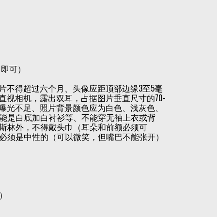
名即可）
1/2")，照片不得超过六个月、头像应距顶部边缘3至5毫
应直视相机，露出双耳，占据图片垂直尺寸的70-
或曝光不足、照片背景颜色应为白色、浅灰色、
能是白底加白衬衫等、不能穿无袖上衣或背
斯林外，不得戴头巾（耳朵和前额必须可
必须是中性的（可以微笑，但嘴巴不能张开）
）
）