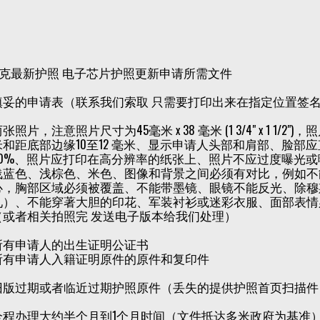
克最新护照 电子芯片护照更新申请所需文件
填妥的申请表（联系我们索取 只需要打印出来在指定位置签
张照片，注意照片尺寸为45毫米 x 38 毫米 (1 3/4" x 1 
米和距底部边缘10至12 毫米、显示申请人头部和肩部、脸部
80%、照片应打印在高分辨率的纸张上、照片不应过度曝光
浅蓝色、浅棕色、米色、图像和背景之间必须有对比，例如不
心，胸部区域必须被覆盖、不能带墨镜、眼镜不能反光、除穆
见）、不能穿著大胆的印花、军装衬衫或迷彩衣服、面部表情
（或者相关拍照完 发送电子版本给我们处理）
所有申请人的出生证明公证书
所有申请人入籍证明原件的原件和复印件
旧版过期或者临近过期护照原件（丢失的提供护照首页扫描件
全程办理大约半个月到1个月时间（文件抵达多米政府为基准