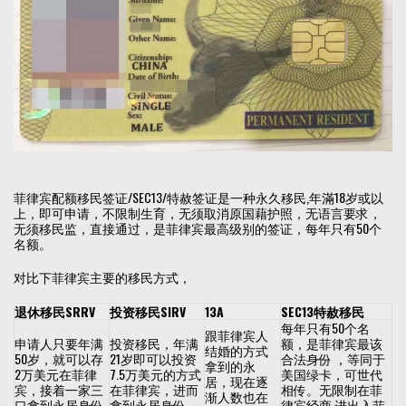
菲律宾配额移民签证/SEC13/特赦签证是一种永久移民,年滿18岁或以
上，即可申请，不限制生育，无须取消原国藉护照，无语言要求，
无须移民监，直接通过，是菲律宾最高级别的签证，每年只有50个
名额。
对比下菲律宾主要的移民方式，
退休移民SRRV
投资移民SIRV
13A
SEC13特赦移民
每年只有50个名
跟菲律宾人
申请人只要年满
投资移民，年满
额，是菲律宾最该
结婚的方式
50岁，就可以存
21岁即可以投资
合法身份 ，等同于
拿到的永
2万美元在菲律
7.5万美元的方式
美国绿卡，可世代
居，现在逐
宾，接着一家三
在菲律宾，进而
相传。无限制在菲
渐人数也在
口拿到永居身份
拿到永居身份
律宾经商 进出入菲