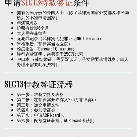
申请
SEC13特赦签证
条件
拥有公民身份的外国人士 （除了菲律宾国家外交部及移民局
所列的不准申请国家）
年满18周岁
护照有效期6个月
本人需在菲律宾
无犯罪记录（菲律宾无犯罪证明NBI Clearance）
体检报告（菲律宾当地医院）
检疫报告（Bureau of Quarantine）
银行存款证明，余额高于250万比索
户口本 （或结婚证，需要双认证；子女需要未满21岁；单人
办理不需要此项资料）
SEC13特赦签证流程
第一步：准备文件及表格
第二步：在菲律宾开户存入250万菲律宾币
第三步：递交申请文件
第四步：参加听证会
第五步：申请ACR I-card卡
第六步：配额签证获批，ACR I-card卡获批