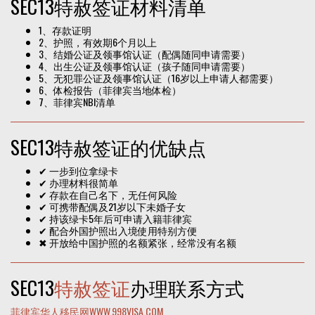
SEC13特赦签证材料清单
1、存款证明
2、护照，有效期6个月以上
3、结婚公证及领事馆认证（配偶随同申请需要）
4、出生公证及领事馆认证（孩子随同申请需要）
5、无犯罪公证及领事馆认证（16岁以上申请人都需要）
6、体检报告（菲律宾当地体检）
7、菲律宾NBI清单
SEC13特赦签证的优缺点
✔ 一步到位拿绿卡
✔ 办理材料很简单
✔ 存款在自己名下，无任何风险
✔ 可携带配偶及21岁以下未婚子女
✔ 持该绿卡5年后可申请入籍菲律宾
✔ 配合外国护照出入境使用特别方便
✖ 开放给中国护照的名额紧张，经常没有名额
SEC13
特赦签证
办理联系方式
菲律宾华人移民网WWW.998VISA.COM