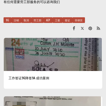
有任何需要劳工部服务的可以咨询我们
9G
注销
取消
劳工部
AEP
工签
签证
菲律宾
工作签证9G降签9A 成功案例