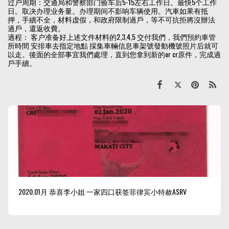
过户周期：交通局和警察部门验车后5-15左右工作日。最快5个工作
日。取决办理业务量。办理期间不影响车辆使用。汽車如果有抵
押，手續不全，材料虚假，和政府限制過戶，等不可抗拒將沒辦法
過戶，還返收費。
過程： 客户准备好上述文件材料的2,3,4,5 交付我們，我們預約車管
所時間 安排車去指定地點 採集車輛信息車架號發動機號照片后就可
以走。後面的全部事宜我們處理，直到您拿到新的or cr原件，完成過
戶手續。
2020.01月 恭喜李小姐 一家四口获签菲律宾小特赦ASRV