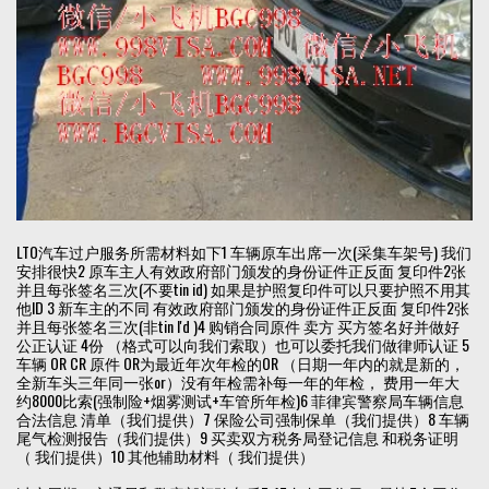
LTO汽车过户服务所需材料如下1 车辆原车出席一次(采集车架号) 我们
安排很快2 原车主人有效政府部门颁发的身份证件正反面 复印件2张
并且每张签名三次(不要tin id) 如果是护照复印件可以只要护照不用其
他ID 3 新车主的不同 有效政府部门颁发的身份证件正反面 复印件2张
并且每张签名三次(非tin I'd )4 购销合同原件 卖方 买方签名好并做好
公正认证 4份 （格式可以向我们索取）也可以委托我们做律师认证 5
车辆 OR CR 原件 OR为最近年次年检的OR （日期一年内的就是新的，
全新车头三年同一张or）没有年检需补每一年的年检， 费用一年大
约8000比索(强制险+烟雾测试+车管所年检)6 菲律宾警察局车辆信息
合法信息 清单（我们提供）7 保险公司强制保单（我们提供）8 车辆
尾气检测报告（我们提供）9 买卖双方税务局登记信息 和税务证明
（ 我们提供）10 其他辅助材料（ 我们提供）